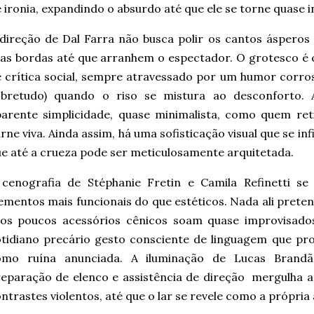
 ironia, expandindo o absurdo até que ele se torne quase 
direção de Dal Farra não busca polir os cantos ásperos
as bordas até que arranhem o espectador. O grotesco é
 crítica social, sempre atravessado por um humor corro
obretudo) quando o riso se mistura ao desconforto.
arente simplicidade, quase minimalista, como quem ret
rne viva. Ainda assim, há uma sofisticação visual que se inf
e até a crueza pode ser meticulosamente arquitetada.
 cenografia de Stéphanie Fretin e Camila Refinetti se
ementos mais funcionais do que estéticos. Nada ali preten
 os poucos acessórios cênicos soam quase improvisad
tidiano precário gesto consciente de linguagem que pr
omo ruína anunciada. A iluminação de Lucas Bran
eparação de elenco e assistência de direção
mergulha a
ntrastes violentos, até que o lar se revele como a própria 