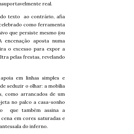
insuportavelmente real.
 do texto
ao contrário, afia
 celebrado como ferramenta
sivo que persiste mesmo (ou
 A encenação aposta numa
ira o excesso para expor a
iltra pelas frestas, revelando
 apoia em linhas simples e
de seduzir o olhar: a mobília
os, como arrancados de um
ojeta no palco a casa-sonho
dão
que também assina a
 cena em cores saturadas e
antessala do inferno.