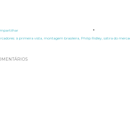
mpartilhar
rcadores:
à primeira vista
montagem brasileira
Philip Ridley
sátira do merca
OMENTÁRIOS