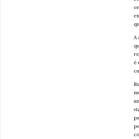
on
en
qu
A 
q
re
é 
cu
R
mu
um
vi
p
p
co