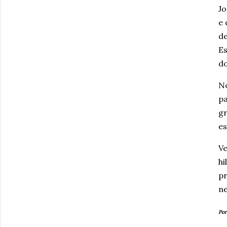
Jo
e 
d
Es
do
No
pa
gr
es
V
h
pr
ne
Por