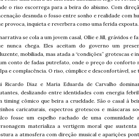
de o riso escorrega para a beira do abismo. Com direçã
cenação desnuda o fosso entre sonho e realidade com h
e provoca, inquieta e reverbera como uma ferida exposta.
narrativa se cola a um jovem casal, Ollie e Jill, grávidos e
ue nunca chega. Eles aceitam do governo um prese
luzente, mobiliada, mas atada a “condições” grotescas e i
um conto de fadas putrefato, onde o preço do conforto 
lpa e complacência. O riso, cúmplice e desconfortável, se t
ui Ricardo Diaz e Maria Eduarda de Carvalho domina
tantes, deslizando entre identidades com energia febril,
 timing cômico que beira a crueldade. São o casal à b
zinhos caricaturais, espectros grotescos e máscaras so
alco fosse um espelho rachado de uma comunidade a
ersonagem materializa a vertigem moral que sustenta 
stura a atmosfera com direção musical e aparições pon