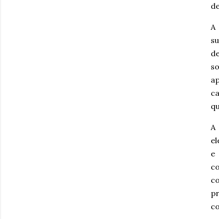
de
A 
su
de
s
ap
ca
qu
A
el
e
co
c
pr
co