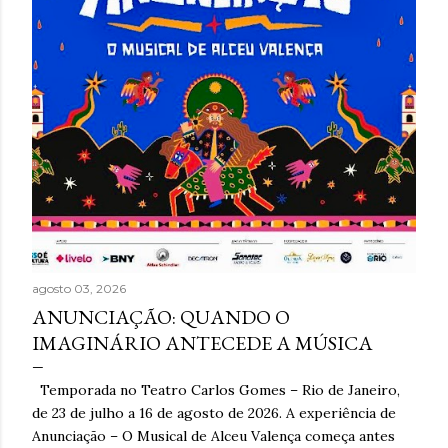
s
t
a
g
e
n
s
agosto 03, 2026
ANUNCIAÇÃO: QUANDO O
IMAGINÁRIO ANTECEDE A MÚSICA
Temporada no Teatro Carlos Gomes – Rio de Janeiro,
de 23 de julho a 16 de agosto de 2026. A experiência de
Anunciação – O Musical de Alceu Valença começa antes