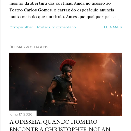
mesmo da abertura das cortinas. Ainda no acesso ao
Teatro Carlos Gomes, o cartaz do espetáculo anuncia
muito mais do que um título. Antes que qualquer palavra
se imponha, o olhar é capturado por um universo de
Compartilhar
Postar um comentário
LEIA MAIS
cores e símbolos profundamente enraizados no
imaginário nordestino. O azul profundo do céu divide
espaço com o amarelo intenso do agreste, enquanto
ÚLTIMAS POSTAGENS
anjos, igrejas, cactos, cavalos, pássaros e a estética do
cordel convivem numa composição de exuberante
riqueza visual. Os dizeres permanecem discretos diante
daquela explosão iconográfica, como se o convite
devesse acontecer primeiro pela emoção e só depois
pela informação. A peça gráfica deixa de cumprir apenas
uma função publicitária para transformar-se no primeiro
cenário do espetáculo, um portal sensorial para o
imaginário poético de Alceu Valença. Essa escolh...
julho 17, 2026
A ODISSEIA: QUANDO HOMERO
ENCONTRA CHRISTOPHER NOLAN